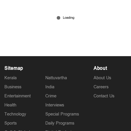
യുവാവിന് ക്രൂരമര്‍ദനം, വിഡിയോ
സമൂഹമാധ്യമങ്ങളില്‍ പോസ്റ്റ് ചെയ്തു; അട്ടാണി
അനീഷിനെ പൊക്കി...
Jun 06, 2026
Sitemap
About
Kerala
Nattuvartha
About Us
Business
India
Careers
Entertainment
Crime
Contact Us
Health
Interviews
Technology
Special Programs
Sports
Daily Programs