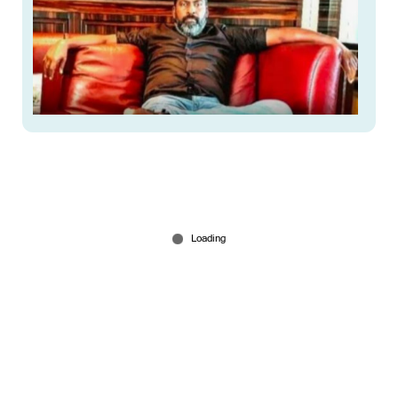
വൻകിട ക്വട്ടേഷനുകളുടെ രാജാവ്!
വെന്‍റിലേറ്ററിലായിരുന്ന കുപ്രസിദ്ധ ഗുണ്ട ഭായ്
നസീര്‍ മരിച്ചു
Jun 06, 2026