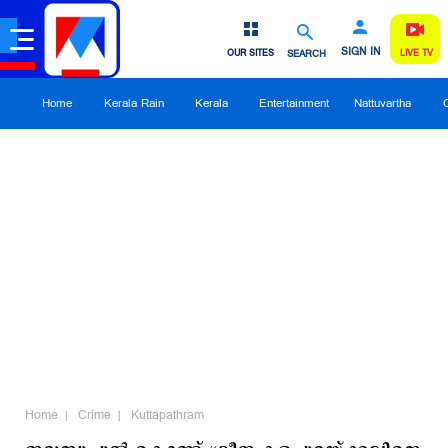
SIGN IN
OUR SITES
SEARCH
LIVE TV
Home
Kerala Rain
Kerala
Entertainment
Nattuvartha
Home
Crime
Kuttapathram