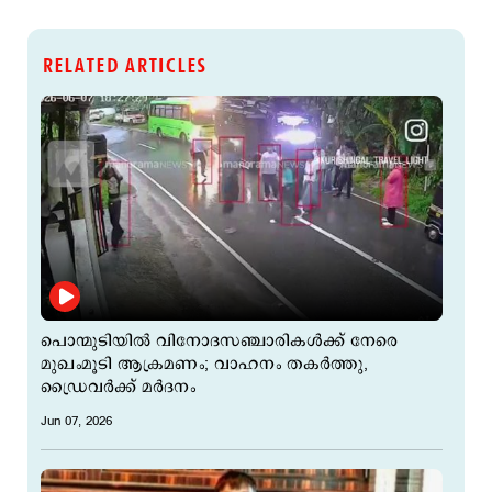
RELATED ARTICLES
പൊന്മുടിയിൽ വിനോദസഞ്ചാരികൾക്ക് നേരെ
മുഖംമൂടി ആക്രമണം; വാഹനം തകർത്തു,
ഡ്രൈവർക്ക് മർദനം
Jun 07, 2026