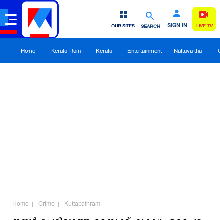
SIGN IN
OUR SITES
SEARCH
LIVE TV
Home
Kerala Rain
Kerala
Entertainment
Nattuvartha
Home
Crime
Kuttapathram