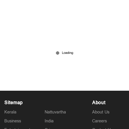
രണ്ടു ജില്ലകളില്‍ നാളെ അവധി; പരീക്ഷകൾക്ക്
മാറ്റമില്ല
1 hour ago
Sitemap
About
Kerala
Nattuvartha
About Us
Business
India
Careers