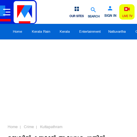
SIGN IN
OUR SITES
SEARCH
LIVE TV
Home
Kerala Rain
Kerala
Entertainment
Nattuvartha
Home
Crime
Kuttapathram