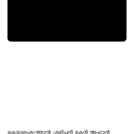
കൊലപ്പെടുത്താൻ ശ്രമിച്ചത് മകൻ അഫാൻ