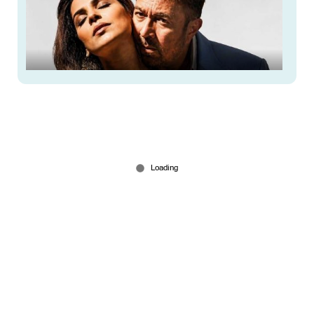
സ്വിമ്മിങ് പൂളിനായി എടുത്ത കുഴിയിൽ ആറ്
മൃതദേഹങ്ങൾ; നടി ലൈലാ ഖാനും
കുടുംബത്തിനും സംഭവിച്ചത്, നടുക്കുന്ന സത്യങ്ങള്‍
Jul 17, 2026