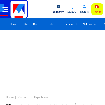
SIGN IN
OUR SITES
SEARCH
LIVE TV
Home
Kerala Rain
Kerala
Entertainment
Nattuvartha
Home
Crime
Kuttapathram