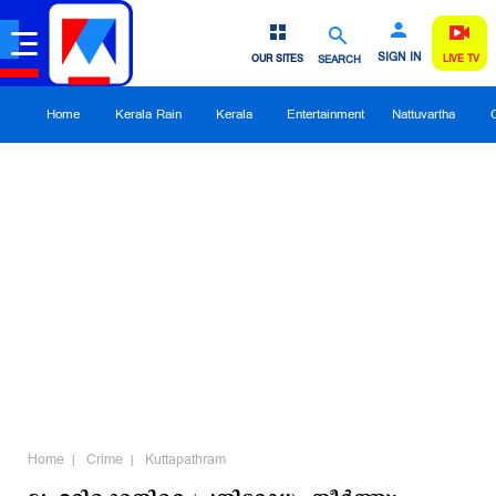
SIGN IN
OUR SITES
SEARCH
LIVE TV
Home
Kerala Rain
Kerala
Entertainment
Nattuvartha
Home
Crime
Kuttapathram