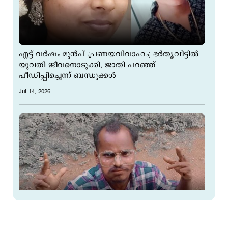
എട്ട് വര്‍ഷം മുന്‍പ് പ്രണയവിവാഹം; ഭർതൃവീട്ടിൽ
യുവതി ജീവനൊടുക്കി, ജാതി പറഞ്ഞ്
പീഡിപ്പിച്ചെന്ന് ബന്ധുക്കള്‍
Jul 14, 2026
അച്ഛൻ്റെ സഹോദരിയെ വെട്ടിക്കൊലപ്പെടുത്തി