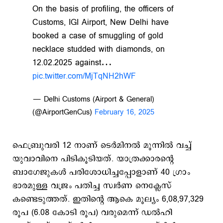
On the basis of profiling, the officers of
Customs, IGI Airport, New Delhi have
booked a case of smuggling of gold
necklace studded with diamonds, on
12.02.2025 against…
pic.twitter.com/MjTqNH2hWF
— Delhi Customs (Airport & General)
(@AirportGenCus)
February 16, 2025
ഫെബ്രുവരി 12 നാണ് ടെര്‍മിനല്‍ മൂന്നില്‍ വച്ച്
യുവാവിനെ പിടികൂടിയത്. യാത്രക്കാരന്റെ
ബാഗേജുകള്‍ പരിശോധിച്ചപ്പോളാണ് 40 ഗ്രാം
ഭാരമുള്ള വജ്രം പതിച്ച സ്വർണ നെക്ലേസ്
കണ്ടെടുത്തത്. ഇതിന്‍റെ ആകെ മൂല്യം 6,08,97,329
രൂപ (6.08 കോടി രൂപ) വരുമെന്ന് ഡൽഹി