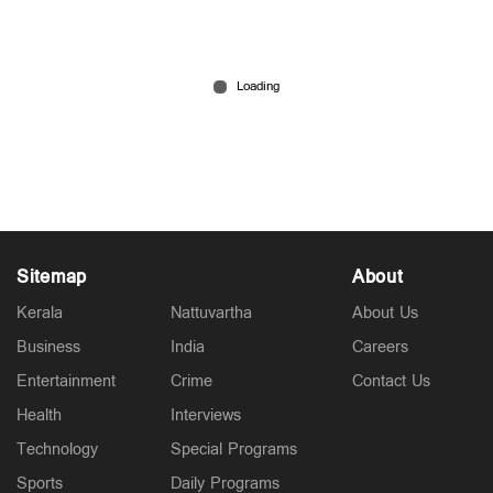
അമ്മയെ കൊലപ്പെടുത്താൻ മകൾ നൽകിയത് 7
ലക്ഷത്തിന്റെ ക്വട്ടേഷൻ; ക്രൂരത സർക്കാർ
ജോലിയും സ്വത്തും സ്വന്തമാക്കാൻ
Jul 09, 2026
Sitemap
About
Kerala
Nattuvartha
About Us
Business
India
Careers
Entertainment
Crime
Contact Us
Health
Interviews
Technology
Special Programs
Sports
Daily Programs