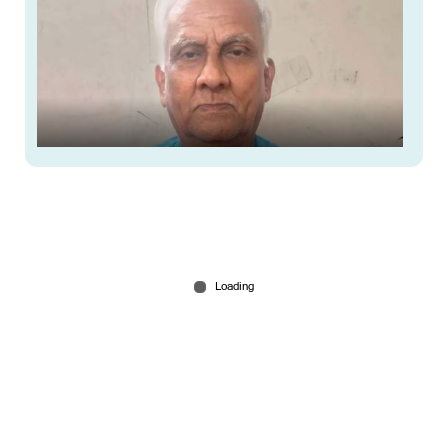
താമസം പഞ്ചനക്ഷത്ര ഹോട്ടലുകളില്‍, ബില്‍
അടയ്ക്കാതെ മുങ്ങും; 30 വര്‍ഷത്തിനു ശേഷം
പിടിയില്‍
Jul 10, 2026