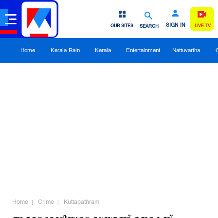
SIGN IN
OUR SITES
SEARCH
LIVE TV
Home
Kerala Rain
Kerala
Entertainment
Nattuvartha
Home
Crime
Kuttapathram