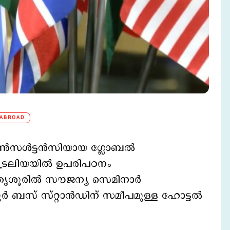
 ABROAD
സ കൺസൾട്ടൻസിയായ ഗ്ലോബൽ
ട്രേലിയയിൽ ഉപരിപഠനം
 തൃശൂരില്‍ സൗജന്യ സെമിനാർ
ൃശൂർ ബസ് സ്റ്റാൻഡിന് സമീപമുള്ള ഹോട്ടൽ