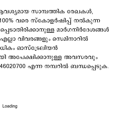
ക് ആവശ്യമായ സാമ്പത്തിക രേഖകൾ,
00% വരെ സ്കോളർഷിപ്പ് നൽകുന്ന
െടാതിരിക്കാനുള്ള മാർഗനിർദേശങ്ങൾ
ട എല്ലാ വിവരങ്ങളും സെമിനാറിൽ
അധികം ഓസ്‌ട്രേലിയൻ
ി അപേക്ഷിക്കാനുള്ള അവസരവും
46020700 എന്ന നമ്പറില്‍ ബന്ധപ്പെടുക.