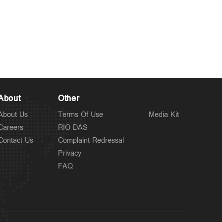
About
Other
About Us
Terms Of Use
Media Kit
Careers
RIO DAS
Contact Us
Complaint Redressal
Privacy
FAQ