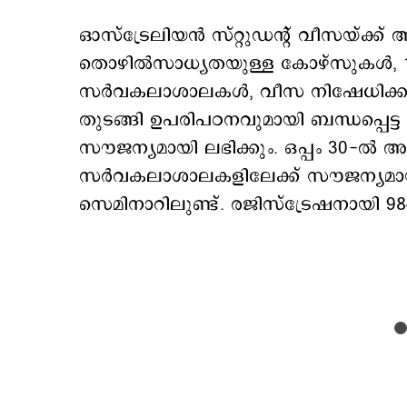
ഓസ്‌ട്രേലിയൻ സ്റ്റുഡന്റ് വീസയ്ക്
തൊഴിൽസാധ്യതയുള്ള കോഴ്‌സുകൾ, 1
സർവകലാശാലകൾ, വീസ നിഷേധിക്കപ്പ
തുടങ്ങി ഉപരിപഠനവുമായി ബന്ധപ്പെട്
സൗജന്യമായി ലഭിക്കും. ഒപ്പം 30-ൽ 
സർവകലാശാലകളിലേക്ക് സൗജന്യമായ
സെമിനാറിലുണ്ട്. രജിസ്‌ട്രേഷനായി 98