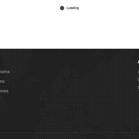
grams
ams
sives