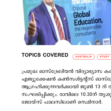
TOPICS COVERED
AUSTRALIA
STUDY
പ്രമുഖ ഓസ്‌ട്രേലിയൻ വിദ്യാഭ്യാ
എജ്യുക്കേഷൻ കൺസൾട്ടന്റ്സ് ഓസ്‌
ആഗ്രഹിക്കുന്നവർക്കായി ജൂൺ 13 ന്
സംഘടിപ്പിക്കും. രാവിലെ 10.30ന് ത
ജോയ്സ് പാലസിലാണ് സെമിനാർ.