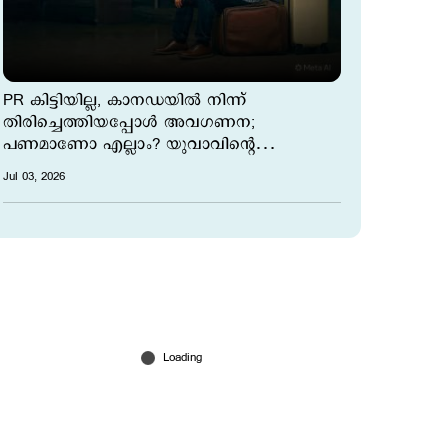
PR കിട്ടിയില്ല, കാനഡയില്‍ നിന്ന്
തിരിച്ചെത്തിയപ്പോൾ അവഗണന;
പണമാണോ എല്ലാം? യുവാവിന്‍റെ
ഹൃദയഭേദകമായ കുറിപ്പ്
Jul 03, 2026
പാരഗ്വായ്​ക്കെതിരെ സമനില പിടിച്ച്