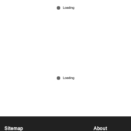
വമ്പൻ സ്ക്രീൻ അനുഭവവുമായി ഹൈസെൻസ്
യു.എക്സ് സീരീസ് വിപണിയിൽ
Jun 06, 2026
Sitemap
About