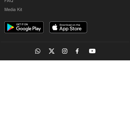
FAQ
Media Kit
OUR SITES
MANORAMA
ONMANORAMA
THE WEEK