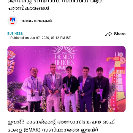
സൈലന്‍റ് ഹീറോസ്: റാവിസിന് ആറ്
പുരസ്‌കാരങ്ങൾ
സ്വന്തം ലേഖകൻ
Share
BUSINESS
Published on Jun 07, 2026, 05:42 PM IST
ഇവൻ്റ് മാനേജ്മെന്‍റ് അസോസിയേഷൻ ഓഫ്
കേരള (EMAK) സംസ്ഥാനത്തെ ഇവൻ്റ് -