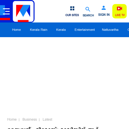
SIGN IN
OUR SITES
SEARCH
LIVE TV
Home
Kerala Rain
Kerala
Entertainment
Nattuvartha
Home
Business
Latest