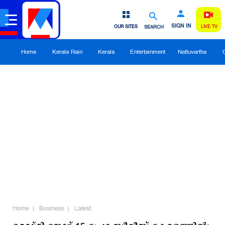
SIGN IN
OUR SITES
SEARCH
LIVE TV
Home
Kerala Rain
Kerala
Entertainment
Nattuvartha
Home
Business
Latest