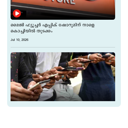
മൈജി ഫ്യൂച്ചര്‍ എപ്പിക് ഷോറൂമിന് നാളെ
കൊച്ചിയിൽ തുടക്കം
Jul 10, 2026
സാധാരണക്കാരുടെ കീശകീറാന്‍ അടുത്ത പണി
വരുന്നു; മൊബൈല്‍ റീചാര്‍ജിന് ഇനി ചെലവേറും;
15 ശതമാനം വരെ വിലയേറും