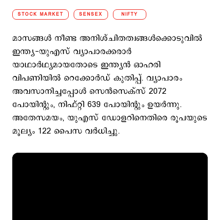
STOCK MARKET
SENSEX
NIFTY
മാസങ്ങൾ നീണ്ട അനിശ്ചിതത്വങ്ങൾക്കൊടുവിൽ
ഇന്ത്യ-യുഎസ് വ്യാപാരക്കരാർ
യാഥാർഥ്യമായതോടെ ഇന്ത്യൻ ഓഹരി
വിപണിയിൽ റെക്കോർഡ് കുതിപ്പ്. വ്യാപാരം
അവസാനിച്ചപ്പോൾ സെൻസെക്സ് 2072
പോയിന്റും, നിഫ്റ്റി 639 പോയിന്റും ഉയർന്നു.
അതേസമയം, യുഎസ് ഡോളറിനെതിരെ രൂപയുടെ
മൂല്യം 122 പൈസ വർധിച്ചു.