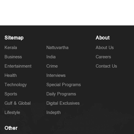
കോടി രൂപയുടെ ഓഹരികൾ വിറ്റു
Jul 14, 2026
Sitemap
About
Kerala
Nattuvartha
About Us
Business
India
Careers
Entertainment
Crime
Contact Us
Health
Interviews
Technology
Special Programs
Sports
Daily Programs
Gulf & Global
Digital Exclusives
Lifestyle
Indepth
Other