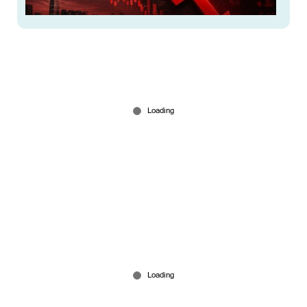
4.6 കോടിയുടെ നഷ്ടം; വിവാഹചെലവിനുള്ള
പണം പോയി; വീട് നഷ്ടമായ സങ്കടത്തില്‍
കൊറിയയിലെ നിക്ഷേപകര്‍
Jul 30, 2026
അദാനി ഓഹരികളെ കൈവിട്ട് രക്ഷകൻ; 12,000