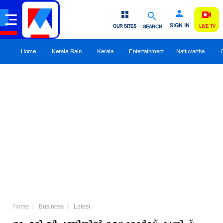
SIGN IN
OUR SITES
SEARCH
LIVE TV
Home
Kerala Rain
Kerala
Entertainment
Nattuvartha
Home
Business
Latest