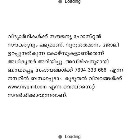
വിദ്യാര്‍ഥികള്‍ക്ക് സൗജന്യ ഹോസ്റ്റൽ
സൗകര്യവും ലഭ്യമാണ്. നൂറുശതമാനം ജോലി
ഉറപ്പുനല്‍കുന്ന കോഴ്സുകളാണിതെന്ന്
അധികൃതര്‍ അറിയിച്ചു. അഡ്മിഷനുമായി
ബന്ധപ്പെട്ട സംശയങ്ങള്‍ക്ക് 7994 333 666 എന്ന
നമ്പറിൽ ബന്ധപ്പെടാം. കൂടുതല്‍ വിവരങ്ങള്‍ക്ക്
www.mygmit.com എന്ന വെബ്സൈറ്റ്
സന്ദർശിക്കാവുന്നതാണ്.