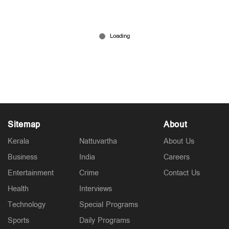
ഒപ്പോയുടെ പുതിയ സ്മാർട്ട് ഫോണുകൾ
തൃശൂരിൽ പുറത്തിറക്കി; മൈജി ഷോറൂമുകളിൽ
ലഭ്യമാകും
May 22, 2026
Sitemap
About
Kerala
Nattuvartha
About Us
Business
India
Careers
Entertainment
Crime
Contact Us
Health
Interviews
Technology
Special Programs
Sports
Daily Programs