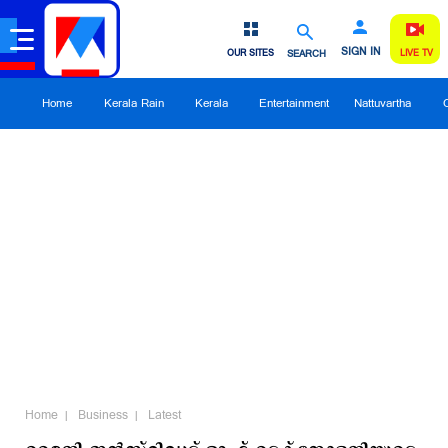
SIGN IN
OUR SITES
SEARCH
LIVE TV
Home
Kerala Rain
Kerala
Entertainment
Nattuvartha
Home
Business
Latest