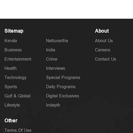
Jul 30, 2026
Sitemap
About
Kerala
Nattuvartha
About Us
Business
India
Careers
Entertainment
Crime
Contact Us
Health
Interviews
Technology
Special Programs
Sports
Daily Programs
Gulf & Global
Digital Exclusives
Lifestyle
Indepth
Other
Terms Of Use