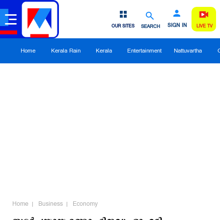
SIGN IN
OUR SITES
SEARCH
LIVE TV
Home
Kerala Rain
Kerala
Entertainment
Nattuvartha
Home
Business
Economy