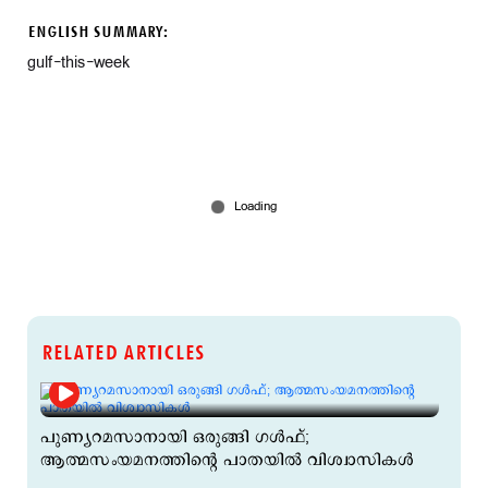
ENGLISH SUMMARY:
gulf-this-week
RELATED ARTICLES
പുണ്യറമസാനായി ഒരുങ്ങി ഗൾഫ്;
ആത്മസംയമനത്തിന്‍റെ പാതയില്‍ വിശ്വാസികള്‍