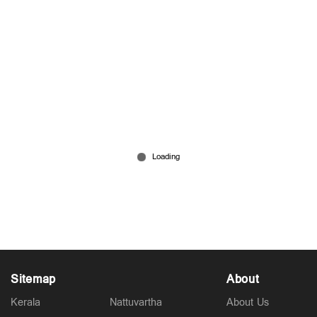
Sitemap
About
Kerala
Nattuvartha
About Us