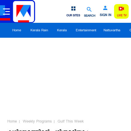
SIGN IN
OUR SITES
SEARCH
LIVE TV
Home
Kerala Rain
Kerala
Entertainment
Nattuvartha
Home
Weekly Programs
Gulf This Week