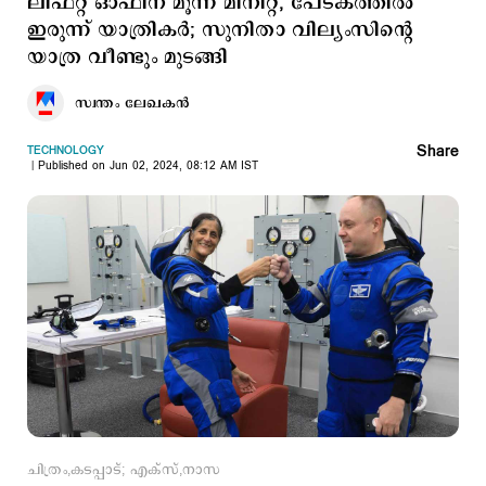
ലിഫ്റ്റ് ഓഫിന് മൂന്ന് മിനിറ്റ്, പേടകത്തില്‍
ഇരുന്ന് യാത്രികര്‍; സുനിതാ വില്യംസിന്റെ
യാത്ര വീണ്ടും മുടങ്ങി
സ്വന്തം ലേഖകൻ
Share
TECHNOLOGY
Published on Jun 02, 2024, 08:12 AM IST
ചിത്രം,കടപ്പാട്; എക്സ്,നാസ