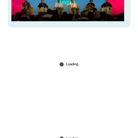
എഐയിലെ ഭാവി സാങ്കേതികവിദ്യയെ
ജനാധിപത്യവല്‍ക്കരിക്കുന്നിടത്ത്: സന്ദീപ് ദത്ത
Feb 27, 2026
ബഹിരാകാശത്ത് ചാരക്കണ്ണുകളുമായി ഇന്ത്യ;