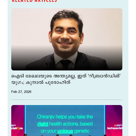
RELATED ARTICLES
ഐടി മേഖലയുടെ അന്ത്യമല്ല, ഇത് 'റീബ്രാൻഡിങ്'
യുഗം; കുനാൽ പുരോഹിത്
Feb 27, 2026