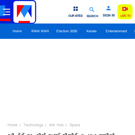
SIGN IN
OUR SITES
SEARCH
LIVE TV
Home
IRAN WAR
Election 2026
Kerala
Entertainment
Home
Technology
Info Hub
Space