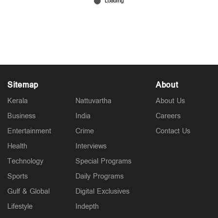
ശത്രു ഉപഗ്രഹങ്ങളെ ട്രാക്ക് ചെയ്യാന്‍ ‘എഎഫ്ആര്‍’
Feb 08, 2026
Sitemap
About
Kerala
Nattuvartha
About Us
Business
India
Careers
Entertainment
Crime
Contact Us
Health
Interviews
Technology
Special Programs
Sports
Daily Programs
Gulf & Global
Digital Exclusives
Lifestyle
Indepth