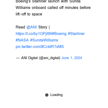
Boeing's Starliner launch with Sunita
Williams onboard called off minutes before
lift-off to space
Read
@ANI
Story |
https://t.co/by1OPjIlBt
#Boeing
#Starliner
#NASA
#SunitaWilliams
pic.twitter.com/8CctdR7xMS
— ANI Digital (@ani_digital)
June 1, 2024