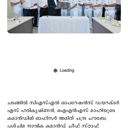
ചടങ്ങില്‍ സിഎസ്എല്‍ ഓപറേഷന്‍സ് ഡയറക്ടര്‍
എസ് ഹരികൃഷ്ണന്‍, ഐഎന്‍എസ് മാഹിയുടെ
കമാന്‍ഡിങ് ഓഫിസര്‍ അമിത് ചന്ദ്ര ചൗബേ,
പശ്ചിമ നാവിക കമാന്‍ഡ് ചീഫ് സ്റ്റാഫ്