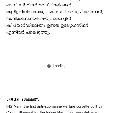
ഓഫിസര്‍ റിയര്‍ അഡ്മിറല്‍ ആര്‍
ആദിശ്രീനിവാസന്‍, കമാന്‍ഡര്‍ അനൂപ് മേനോന്‍,
നാവികസേനയിലെയും കൊച്ചിന്‍
ഷിപ്‍യാര്‍ഡിലെയും ഉന്നത ഉദ്യോഗസ്ഥര്‍
എന്നിവര്‍ പങ്കെടുത്തു.
ENGLISH SUMMARY:
INS Mahi, the first anti-submarine warfare corvette built by
Cochin Shipyard for the Indian Navy, has been delivered.