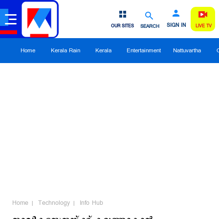
SIGN IN
OUR SITES
SEARCH
LIVE TV
Home
Kerala Rain
Kerala
Entertainment
Nattuvartha
Home
Technology
Info Hub