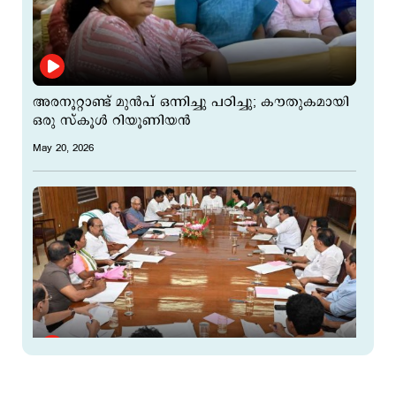
അരനൂറ്റാണ്ട് മുന്‍പ് ഒന്നിച്ചു പഠിച്ചു; കൗതുകമായി
ഒരു സ്കൂള്‍ റിയൂണിയന്‍
May 20, 2026
വകുപ്പുകളില്‍ തീരുമാനമായില്ല; ഫിഷറീസില്‍