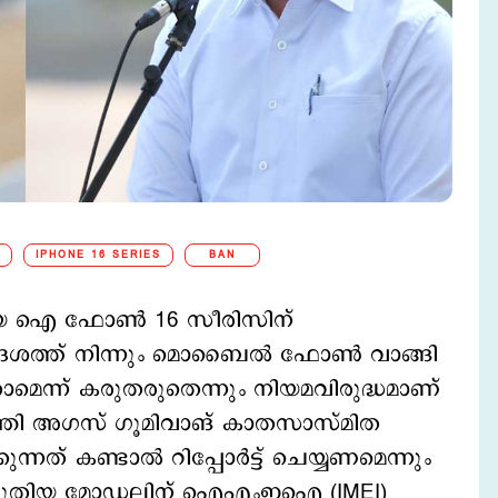
IPHONE 16 SERIES
BAN
ലായ ഐ ഫോണ്‍ 16 സീരിസിന്
വിദേശത്ത് നിന്നും മൊബൈല്‍ ഫോണ്‍ വാങ്ങി
ാമെന്ന് കരുതരുതെന്നും നിയമവിരുദ്ധമാണ്
്ത്രി അഗസ് ഗൂമിവാങ് കാതസാസ്മിത
നത് കണ്ടാല്‍ റിപ്പോര്‍ട്ട് ചെയ്യണമെന്നും
ു. പുതിയ മോഡലിന് ഐഎംഇഐ (IMEI)