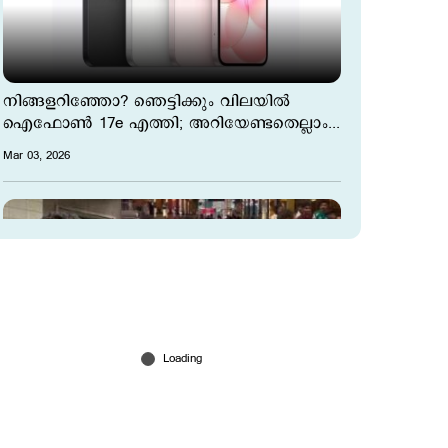
നിങ്ങളറിഞ്ഞോ? ഞെട്ടിക്കും വിലയില്‍
ഐഫോണ്‍ 17e എത്തി; അറിയേണ്ടതെല്ലാം...
Mar 03, 2026
ഫ്രീയായി ഐഫോൺ കൊടുത്ത്
ഇൻഫ്ലുവൻസർ; മൂന്ന് ഫോൺ വരെ