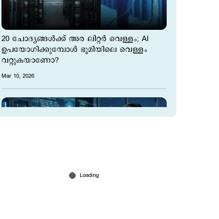
20 ചോദ്യങ്ങൾക്ക് അര ലിറ്റർ വെള്ളം; AI
ഉപയോഗിക്കുമ്പോൾ ഭൂമിയിലെ വെള്ളം
വറ്റുകയാണോ?
Mar 10, 2026
ശമ്പളം വേണ്ട, അവധിയും; ഒരു
അസിസ്റ്റന്‍റിനെ വച്ചാലോ? പഠിക്കാം