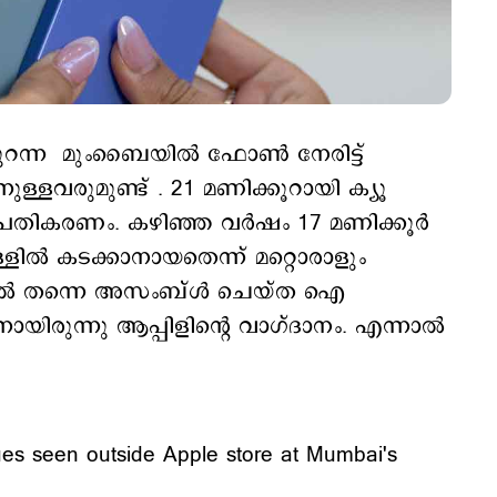
 തുറന്ന മുംബൈയില്‍ ഫോണ്‍ നേരിട്ട്
ുള്ളവരുമുണ്ട് . 21 മണിക്കൂറായി ക്യൂ
 പ്രതികരണം. കഴിഞ്ഞ വര്‍ഷം 17 മണിക്കൂര്‍
ളില്‍ കടക്കാനായതെന്ന് മറ്റൊരാളും
യില്‍ തന്നെ അസംബ്ള്‍ ചെയ്ത ഐ
രുന്നു ആപ്പിളിന്‍റെ വാഗ്ദാനം. എന്നാല്‍
es seen outside Apple store at Mumbai's