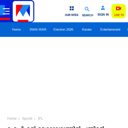
SIGN IN
OUR SITES
SEARCH
LIVE TV
Home
IRAN WAR
Election 2026
Kerala
Entertainment
Home
Sports
IPL