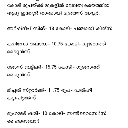
കോടി രൂപയ്ക്ക് മുകളില്‍ ലേലതുകയെത്തിയ
ആദ്യ ഇന്ത്യന്‍ താരമായി ശ്രേയസ് അയ്യര്‍.
അർഷ്ദീപ് സിങ്– 18 കോടി– പഞ്ചാബ് കിങ്സ്
കഗിസോ റബാഡ– 10.75 കോടി– ഗുജറാത്ത്
ടൈറ്റന്‍സ്
ജോസ് ബട്ട്‌ലർ– 15.75 കോടി– ഗുജറാത്ത്
ടൈറ്റന്‍സ്
മിച്ചൽ സ്റ്റാർക്ക്– 11.75 രൂപ– ഡൽഹി
ക്യാപിറ്റൽസ്
മുഹമ്മദ് ഷമി– 10 കോടി– സണ്‍റൈസേഴ്സ്
ഹൈദരാബാദ്