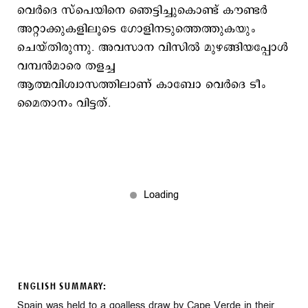
വെർദെ സ്പെയിനെ ഞെട്ടിച്ചുകൊണ്ട് കൗണ്ടർ
അറ്റാക്കുകളിലൂടെ ഗോളിനടുത്തെത്തുകയും
ചെയ്തിരുന്നു. അവസാന വിസിൽ മുഴങ്ങിയപ്പോൾ
വമ്പൻമാരെ തളച്ച
ആത്മവിശ്വാസത്തിലാണ് കാബോ വെർദെ ടീം
മൈതാനം വിട്ടത്.
ENGLISH SUMMARY:
Spain was held to a goalless draw by Cape Verde in their