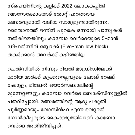
സ്പെയിനിന്റെ കളിക്ക് 2022 ലോകകപ്പിൽ
മൊറോക്കോയോട് തോറ്റ് പുറത്തായ
മത്സരവുമായി വലിയ സാമ്യമുണ്ടായിരുന്നു.
മൈതാനത്ത് ഒന്നിന് പുറകെ ഒന്നായി പാസുകൾ
നൽകിയെങ്കിലും കാബോ വെർദെയുടെ 5-മാൻ
ഡിഫൻസീവ് ബ്ലോക്ക് (Five-man low block)
തകർക്കാൻ അവർക്ക് കഴിഞ്ഞില്ല.
ചെൽസിയിൽ നിന്നും റിയൽ മാഡ്രിഡിലേക്ക്
മാറിയ മാർക്ക് കുക്കുറെല്ലയുടെ ലോങ് റേഞ്ച്
ഷോട്ടും, മിഖേൽ ഒയാർസബാലിന്റെ
മുന്നേറ്റങ്ങളും കാബോ വെർദെ ബോക്സിനുള്ളിൽ
പതറിപ്പോയി. മത്സരത്തിന്റെ ആദ്യ പകുതി
പൂർണ്ണമായും വോസിൻഹ എന്ന വെറ്ററൻ
ഗോൾകീപ്പറുടെ കൈക്കരുത്തിലാണ് കാബോ
വെർദെ അതിജീവിച്ചത്.