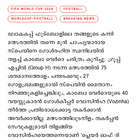
FIFA WORLD CUP 2026
FOOTBALL
WORLDCUP-FOOTBALL
BREAKING NEWS
ലോകകപ്പ് ഫുട്ബോളിലെ തങ്ങളുടെ കന്നി
മത്സരത്തിൽ തന്നെ മുന്‍ ചാംപ്യന്മാരായ
സ്പെയിനെ ഗോൾരഹിത സമനിലയിൽ
തളച്ച് കാബോ വെർദെ ചരിത്രം കുറിച്ചു. ഗ്രൂപ്പ്
എച്ചിൽ (Group H) നടന്ന മത്സരത്തിൽ 75
ശതമാനത്തോളം പന്തടക്കവും 27
ഗോളശ്രമങ്ങളുമായി സ്പെയിൻ മൈതാനം
നിറഞ്ഞുകളിച്ചെങ്കിലും, കാബോ വെർദെയുടെ 40
വയസ്സുകാരൻ ഗോൾകീപ്പർ വോസിൻഹ (Vozinha)
തീർത്ത പ്രതിരോധക്കോട്ട തകർക്കാൻ
അവർക്കായില്ല. മത്സരത്തിലുടനീളം തകർപ്പൻ
സേവുകളുമായി തിളങ്ങിയ
വോസിൻഹയെത്തന്നെയാണ് 'പ്ലെയർ ഓഫ് ദി