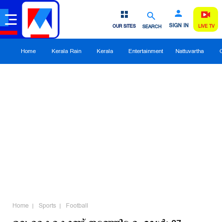
SIGN IN
OUR SITES
SEARCH
LIVE TV
Home
Kerala Rain
Kerala
Entertainment
Nattuvartha
Home
Sports
Football