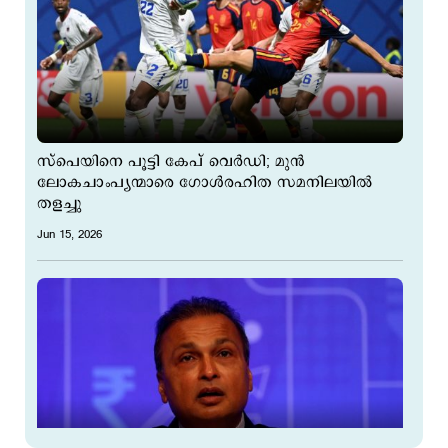
സ്പെയിനെ പൂട്ടി കേപ് വെർഡി; മുൻ
ലോകചാംപ്യന്മാരെ ഗോൾരഹിത സമനിലയിൽ
തളച്ചു
Jun 15, 2026