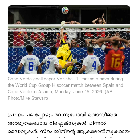
Cape Verde goalkeeper Vozinha (1) makes a save during
the World Cup Group H soccer match between Spain and
Cape Verde in Atlanta, Monday, June 15, 2026. (AP
Photo/Mike Stewart)
പ്രായം പലപ്പോഴും മറന്നുപോയി വൊസീഞ്ഞ.
അത്ഭുതകരമായ റിഫ്ലെക്സുകള്‍. മിന്നല്‍
ഡൈവുകള്‍. സ്പെയിനിന്‍റെ ആക്രമോല്‍സുകരായ