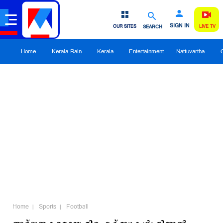
SIGN IN
OUR SITES
SEARCH
LIVE TV
Home
Kerala Rain
Kerala
Entertainment
Nattuvartha
Home
Sports
Football