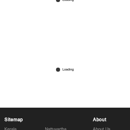
സ്പെയിനിനെതിരെ വൻമതിലായി 40കാരന്‍
വോസിഞ്ഞ; ഇന്‍സ്റ്റ ഫോളോവേഴ്സ് 45,000 നിന്ന്
16 ലക്ഷത്തിലേക്ക്
Jun 16, 2026
Sitemap
About
Kerala
Nattuvartha
About Us