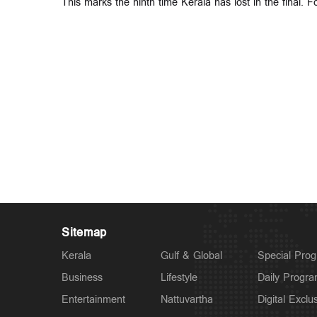
This marks the ninth time Kerala has lost in the final. For 
Sitemap
Kerala
Gulf & Global
Special Pro
Business
Lifestyle
Daily Progr
Entertainment
Nattuvartha
Digital Exclu