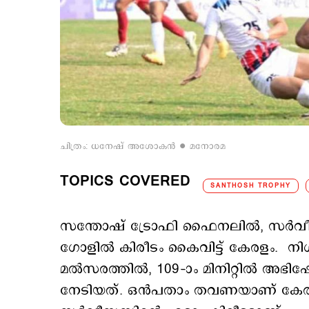
ചിത്രം: ധനേഷ് അശോകൻ ∙ മനോരമ
TOPICS COVERED
SANTHOSH TROPHY
സന്തോഷ് ട്രോഫി ഫൈനലില്‍, സര്‍വ
ഗോളില്‍ കിരീടം കൈവിട്ട് കേരളം. ന
മല്‍സരത്തില്‍, 109–ാം മിനിറ്റില്‍ 
നേടിയത്. ഒന്‍പതാം തവണയാണ് കേരള