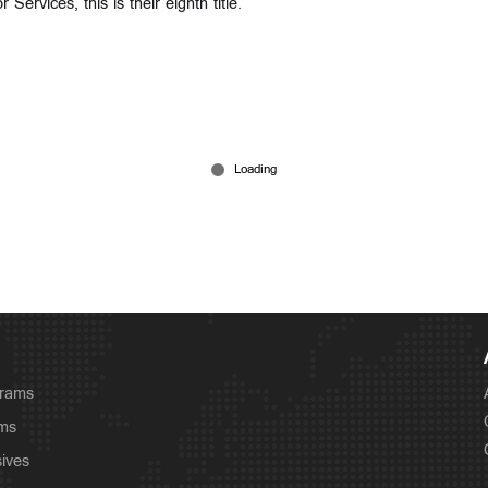
Services, this is their eighth title.
grams
ams
sives