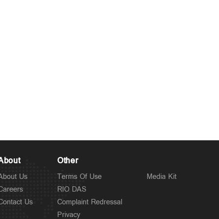
About
Other
About Us
Terms Of Use
Media Kit
Careers
RIO DAS
Contact Us
Complaint Redressal
Privacy