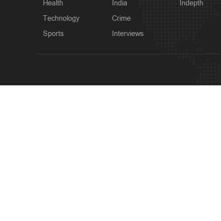
Health
India
Indepth
Technology
Crime
Sports
Interviews