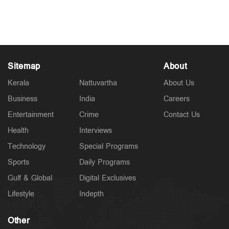
Sitemap
About
Kerala
Nattuvartha
About Us
Business
India
Careers
Entertainment
Crime
Contact Us
Health
Interviews
Technology
Special Programs
Sports
Daily Programs
Gulf & Global
Digital Exclusives
Lifestyle
Indepth
Other