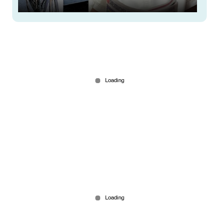
'പ്രിയപ്പെട്ട കള്ളാ..സൈക്കിള്‍ തിരികെ കൊടുക്കൂ..';
5 ലക്ഷം തരാമെന്ന് ബോച്ചെ
Jul 25, 2026
തീയില്‍ വലഞ്ഞ് യൂറോപ്പ്; കാട്ടുതീ രാജ്യങ്ങളെ
വിഴുങ്ങുമ്പോള്‍
Jul 25, 2026