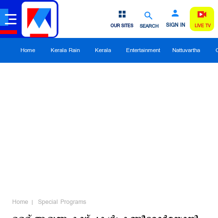
SIGN IN
OUR SITES
SEARCH
LIVE TV
Home
Kerala Rain
Kerala
Entertainment
Nattuvartha
Home
Special Programs