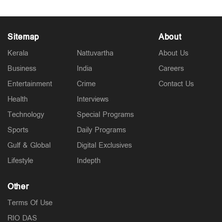
Sitemap
About
Kerala
Nattuvartha
About Us
Business
India
Careers
Entertainment
Crime
Contact Us
Health
Interviews
Technology
Special Programs
Sports
Daily Programs
Gulf & Global
Digital Exclusives
Lifestyle
Indepth
Other
Terms Of Use
RIO DAS