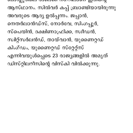
ആസ്ഥാനം. സിൽവർ കപ്പ് ബ്രാണ്ടിയായിരുന്നു
അവരുടെ ആദ്യ ഉല്‍പ്പന്നം. ജപ്പാൻ,
നെതർലാൻഡ്സ്, നോർവേ, സിംഗപ്പൂർ,
സ്പെയിൻ, ദക്ഷിണാഫ്രിക്ക, സ്വീഡൻ,
സ്വിറ്റ്സർലൻഡ്, തായ്‌വാന്‍, യുണൈറ്റഡ്
കിംഗ്ഡം, യുണൈറ്റഡ് സ്റ്റേറ്റ്സ്
എന്നിവയുൾപ്പെടെ 23 രാജ്യങ്ങളിൽ അമൃത്
ഡിസ്റ്റിലറീസിന്‍റെ വിസ്കി വിൽക്കുന്നു.