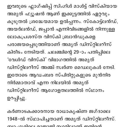
ഇവരുടെ ഫ്ലാഗ്ഷിപ്പ് സിംഗിള്‍ മാള്‍ട്ട് വിസ്കിയായ
അമൃത് ഫ്യൂഷന്‍ ആണ് ഇക്കൂട്ടത്തില്‍ ഏറ്റവും
കൂടുതല്‍ ശ്രദ്ധേയമായ ഉല്‍പ്പന്നം. സ്കോട്ട്ലൻഡ്,
അയർലൻഡ്, ജപ്പാൻ എന്നിവിടങ്ങളിൽ നിന്നുള്ള
ലോകപ്രശസ്ത വിസ്കി ബ്രാൻഡുകളെ
പരാജയപ്പെടുത്തിയാണ് അമൃത് ഡിസ്റ്റിലറീസ്
കിരീടം നേടിയത്. ചലഞ്ചിന്റെ 29-ാം പതിപ്പിലെ
‘വേൾഡ് വിസ്കി’ വിഭാഗത്തിൽ അമൃത്
ഡിസ്റ്റിലറീസ് അഞ്ച് സ്വർണ മെഡലുകൾ നേടി.
ഇതോടെ ആഡംബര സ്പിരിറ്റുകളുടെ മുൻനിര
നിർമ്മാതാവ് എന്ന നിലയിൽ അമൃത്
ഡിസ്റ്റിലറീസ് ആഗോളതലത്തിൽ സ്ഥാനം
ഉറപ്പിച്ചു.
കര്‍ണാടകക്കാരനായ രാധാകൃഷ്ണ ജഗ്ദാലെ
1948-ൽ സ്ഥാപിച്ചതാണ് അമൃത് ഡിസ്റ്റിലറീസ്.
ബാംഗ്ലൂരിലെ രാജാജി നഗറിലാണ് ഇതിന്‍റെ