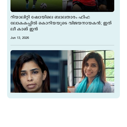
റിയാലിറ്റി ഷോയിലെ ബാലതാരം ഫിഫ
ലോകകപ്പിൽ കൊറിയയുടെ വിജയനായകന്‍; ഇത്
ലീ കാങ് ഇൻ
Jun 13, 2026
'ആദ്യം വന്നത് ചെറിയൊരു മുഴ പോലെ'; ഇപ്പോള്‍
തേര്‍ഡ് സ്റ്റേജില്‍; രോഗവിവരം വെളിപ്പെടുത്തി
രേണു