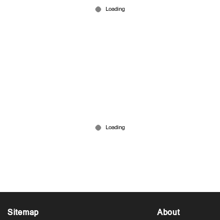
Jun 13, 2026
ഒടുവില്‍ ആ നിര്‍ണായക വിവരം പുറത്തുവിട്ട്
ഇറാന്‍; ഖമനയിയുടെ സംസ്കാരം ജൂലൈ നാലിന്
Jun 13, 2026
Sitemap
About