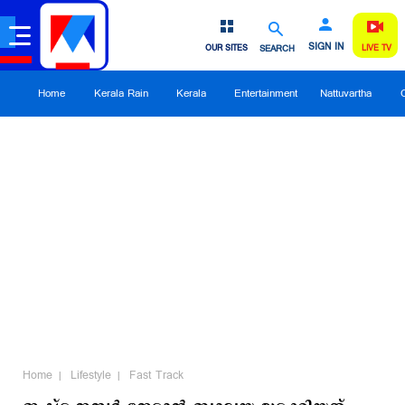
SIGN IN
OUR SITES
SEARCH
LIVE TV
Home
Kerala Rain
Kerala
Entertainment
Nattuvartha
Home
Lifestyle
Fast Track