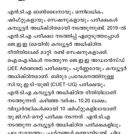
എൻ.ടി.എ ഓൺലൈനായും ഒന്നിലധികം
ഷിഫ്റ്റുകളായും സെഷനുകളായും പരീക്ഷകൾ
കമ്പ്യൂട്ടർ അധിഷ്ഠിതമായി നടത്തുന്നുണ്ട്. 2019-ൽ
എൻ.ടി.എ പരീക്ഷാ നടത്തിപ്പ് ഏറ്റെടുത്തപ്പോൾ
ജെ.ഇ.ഇ (മെയിൻ) കമ്പ്യൂട്ടർ അധിഷ്ഠിത
രീതിയിലേക്ക് മാറ്റി. രണ്ട് സെഷനുകളാക്കി.
ഐ.ഐ.ടികൾ നടത്തുന്ന ജെ.ഇ.ഇ അഡ്വാൻസ്ഡ്
(JEE Advanced) പരീക്ഷയും പൂർണ്ണമായും കമ്പ്യൂട്ടർ
അധിഷ്ഠിതമാണ്. ബിരുദ പ്രവേശനത്തിനുള്ള
സി.യു.ഇ.ടി-യുജി (CUET-UG) പരീക്ഷയും
എൻ.ടി.എ കമ്പ്യൂട്ടർ അധിഷ്ഠിത രീതിയിലാണ്
നടത്തുന്നത്. കഴിഞ്ഞ വർഷം 10.20 ലക്ഷം
വിദ്യാർത്ഥികൾക്കായി 10 ഷിഫ്റ്റുകളിലായാണ്
യു.ജി.സി-നെറ്റ് പരീക്ഷ നടന്നത്. എൻ.ടി.എ
നടത്തുന്ന കമ്പ്യൂട്ടർ അധിഷ്ഠിത പരീക്ഷകളിലും
പല സമയത്തും പ്രശ്നങ്ങൾ ഉണ്ടായിട്ടുണ്ട്. ചില