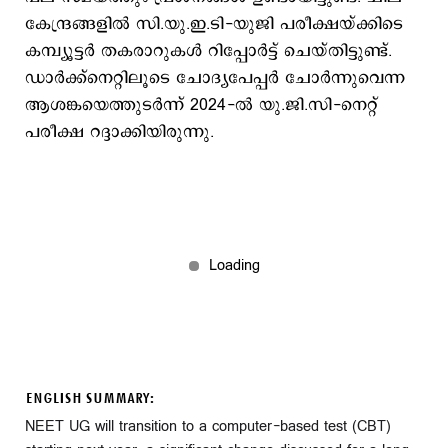
കേന്ദ്രങ്ങളിൽ സി.യു.ഇ.ടി-യുജി പരീക്ഷയ്ക്കിടെ
കമ്പ്യൂട്ടർ തകരാറുകൾ റിപ്പോർട്ട് ചെയ്തിട്ടുണ്ട്.
ഡാർക്ക്‌നെറ്റിലൂടെ ചോദ്യപേപ്പർ ചോർന്നുവെന്ന
ആശങ്കയെത്തുടർന്ന് 2024-ൽ യു.ജി.സി-നെറ്റ്
പരീക്ഷ റദ്ദാക്കിയിരുന്നു.
ENGLISH SUMMARY:
NEET UG will transition to a computer-based test (CBT)