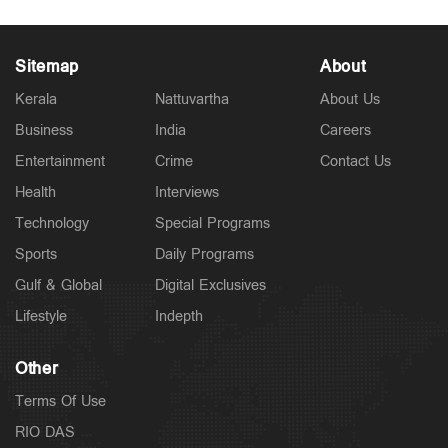
Sitemap
About
Kerala
Nattuvartha
About Us
Business
India
Careers
Entertainment
Crime
Contact Us
Health
Interviews
Technology
Special Programs
Sports
Daily Programs
Gulf & Global
Digital Exclusives
Lifestyle
Indepth
Other
Terms Of Use
RIO DAS