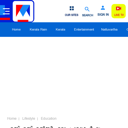
SIGN IN
OUR SITES
SEARCH
LIVE TV
Home
Kerala Rain
Kerala
Entertainment
Nattuvartha
Home
Lifestyle
Education