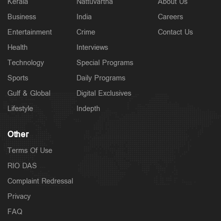
Kerala
Nattuvartha
About Us
Business
India
Careers
Entertainment
Crime
Contact Us
Health
Interviews
Technology
Special Programs
Sports
Daily Programs
Gulf & Global
Digital Exclusives
Lifestyle
Indepth
Other
Terms Of Use
RIO DAS
Complaint Redressal
Privacy
FAQ