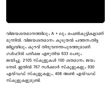
വിജയശതമാനത്തിലും A + ലും പെൺകുട്ടികളാണ്
മുന്നില്‍. വിജയശതമാനം കൂടുതൽ പത്തനംതിട്ട
ജില്ലയിലും കുറവ് തിരുവനന്തപുരത്തുമാണ്.
ഗൾഫിൽ പരീക്ഷ എഴുതിയ 633 പേരും
ജയിച്ചു. 2105 സ്‌കൂളുകൾ 100 ശതമാനം ജയം
നേടി. ഇതില്‍ 767 സർക്കാർ സ്കൂളുകളും 930
എയ്ഡഡ് സ്കൂളുകളും, 408 അണ്‍ എയ്ഡഡ്
സ്കൂളുകളുമുണ്ട്.