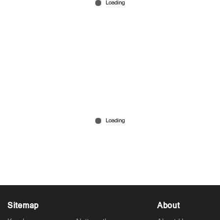
ഡീന്‍ കുര്യാക്കോസ് എംപി മെമ്പര്‍ ഓഫ്
പഞ്ചായത്ത് ആകരുത്: ഇടുക്കി ഡിസിസി
പ്രസിഡന്റ്
May 15, 2026
Sitemap
About