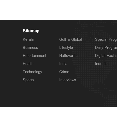
Sitemap
Kerala
Gulf & Global
Special Pro
Business
Lifestyle
Daily Progr
Entertainment
Nattuvartha
Digital Exclu
Health
India
Indepth
Technology
Crime
Sports
Interviews