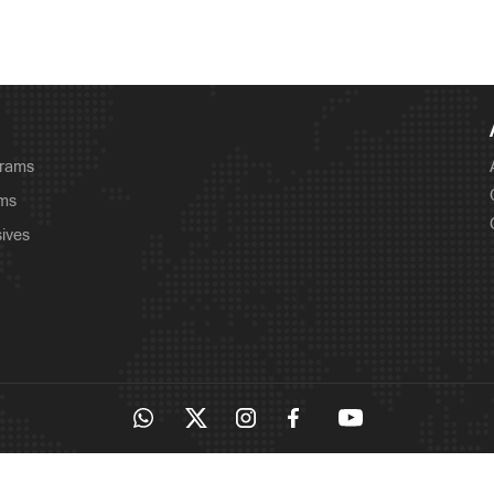
grams
ams
sives