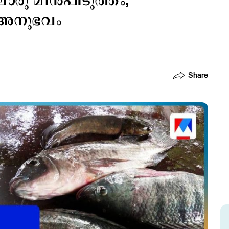
രു മീന്‍പിടുത്തം;
‍ അനുഭവം
Share