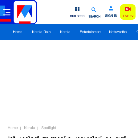
SIGN IN
OUR SITES
SEARCH
LIVE TV
Home
Kerala Rain
Kerala
Entertainment
Nattuvartha
Home
Kerala
Spotlight