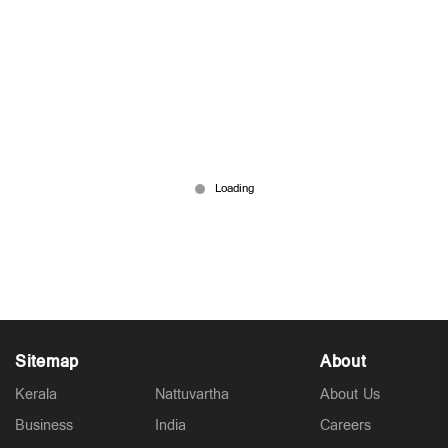
'തട്ടുകടയിലിരുന്നപ്പോള്‍ അവന്മാര്‍ അശ്ലീല
കമന്‍റടിച്ചു, ചോദ്യം ചെയ്തതോടെ തര്‍ക്കം';
അനുഭവം പറഞ്ഞ് ശ്രീലക്ഷ്മി
May 17, 2026
Sitemap
About
Kerala
Nattuvartha
About Us
Business
India
Careers