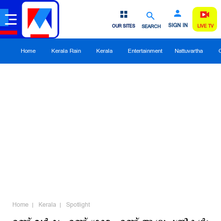
SIGN IN
OUR SITES
SEARCH
LIVE TV
Home
Kerala Rain
Kerala
Entertainment
Nattuvartha
Home
Kerala
Spotlight