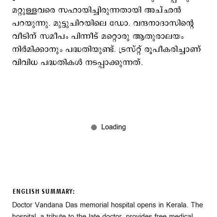
മറ്റുള്ളവരെ സഹായിച്ചിരുന്നതായി അച്ഛൻ
പറയുന്നു. മുട്ടുചിറയിലെ ഡോ. വന്ദനാദാസിന്റെ
വീടിന് സമീപം പിന്നീട് മറ്റൊരു ആതുരാലയം
നിർമിക്കാനും പദ്ധതിയുണ്ട്. ട്രസ്റ്റ് രൂപീകരിച്ചാണ്
വിവിധ പദ്ധതികൾ നടപ്പാക്കുന്നത്.
ENGLISH SUMMARY:
Doctor Vandana Das memorial hospital opens in Kerala. The
hospital, a tribute to the late doctor, provides free medical