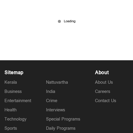
'ഓരോരുത്തരുടെയും പണി പരസ്യമാകും,
ഗൂഗിളിലെ ഫോട്ടോ എടുത്തിട്ടാണോ ന്യൂസ്‌
ഇടുന്നത്?'; മിനു മുനീര്‍
Jul 02, 2025
Sitemap
About
Kerala
Nattuvartha
About Us
Business
India
Careers
Entertainment
Crime
Contact Us
Health
Interviews
Technology
Special Programs
Sports
Daily Programs