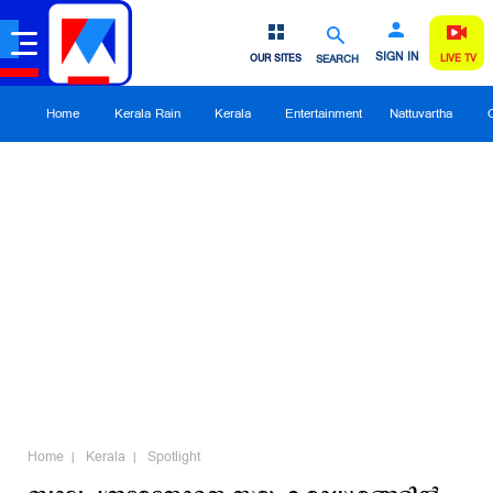
SIGN IN
OUR SITES
SEARCH
LIVE TV
Home
Kerala Rain
Kerala
Entertainment
Nattuvartha
Home
Kerala
Spotlight