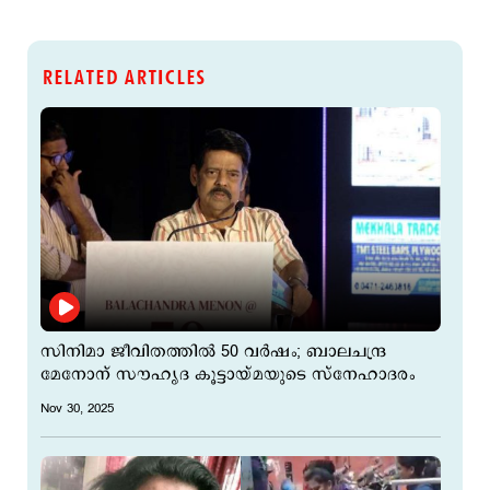
RELATED ARTICLES
സിനിമാ ജീവിതത്തിൽ 50 വർഷം; ബാലചന്ദ്ര
മേനോന് സൗഹൃദ കൂട്ടായ്മയുടെ സ്നേഹാദരം
Nov 30, 2025