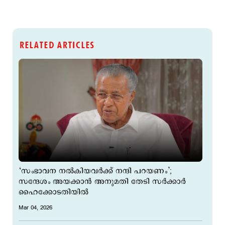
RELATED ARTICLES
‘സംഭാവന നൽകിയവർക്ക് നന്ദി പറയണം’;
സന്ദേശം അയക്കാൻ അനുമതി തേടി സർക്കാർ
ഹൈക്കോടതിയിൽ
Mar 04, 2026