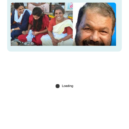
'പൊങ്കാലയെ രാഷ്ട്രീയ മുതലെടുപ്പിനായി
ഉപയോഗിക്കാൻ ചിലർ ശ്രമിച്ചു, സമൂഹം അതിനെ
തള്ളിക്കളഞ്ഞു'
Mar 04, 2026