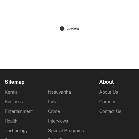
അമ്മയും സഹോദരിയും പൊങ്കാലയിടാൻ പോയ
സമയം പ്ലസ്ടു വിദ്യാര്‍ത്ഥിനി ജീവനൊടുക്കി
Mar 04, 2026
Sitemap
About
Kerala
Nattuvartha
About Us
Business
India
Careers
Entertainment
Crime
Contact Us
Health
Interviews
Technology
Special Programs