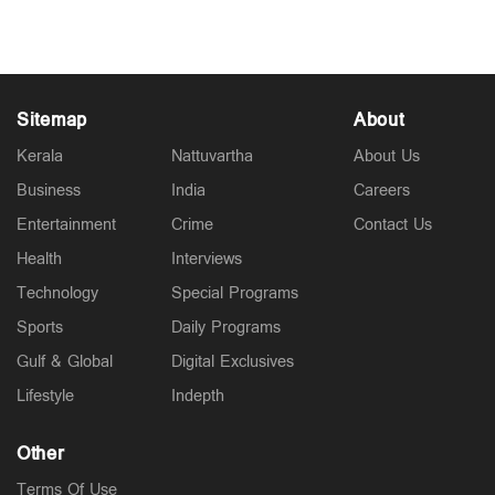
Sitemap
About
Kerala
Nattuvartha
About Us
Business
India
Careers
Entertainment
Crime
Contact Us
Health
Interviews
Technology
Special Programs
Sports
Daily Programs
Gulf & Global
Digital Exclusives
Lifestyle
Indepth
Other
Terms Of Use