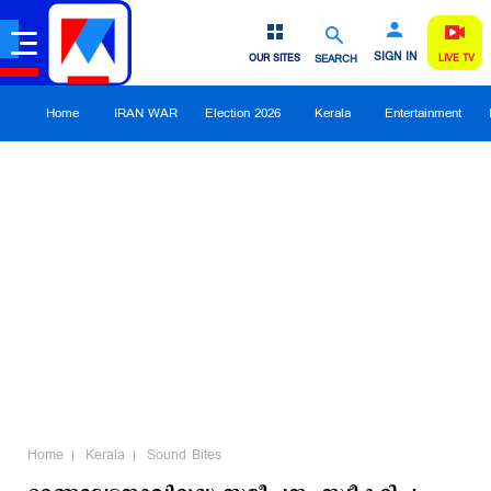
SIGN IN
OUR SITES
SEARCH
LIVE TV
Home
IRAN WAR
Election 2026
Kerala
Entertainment
Home
Kerala
Sound Bites