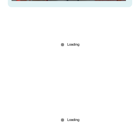
ശബരിമല യുവതി പ്രവേശം; ഇന്നത്തെ
സാഹചര്യത്തിലെ ഉചിതമായ തീരുമാനം: എം.വി
ഗോവിന്ദന്‍
Mar 13, 2026
റിയാസിനെ ഒഴിവാക്കിയത് ചീപ്പ് നടപടിയെന്ന്
കുഞ്ഞാലിക്കുട്ടി; പക്ഷപാതമെന്ന് സിപിഎം
Mar 11, 2026