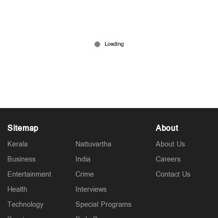
മല്‍സരിക്കാന്‍ ആഗ്രഹമുണ്ട്; ഹൈക്കമാന്‍ഡിനെ
അറിയിച്ചു: കെ. സുധാകരന്‍
Feb 10, 2026
Sitemap
About
Kerala
Nattuvartha
About Us
Business
India
Careers
Entertainment
Crime
Contact Us
Health
Interviews
Technology
Special Programs