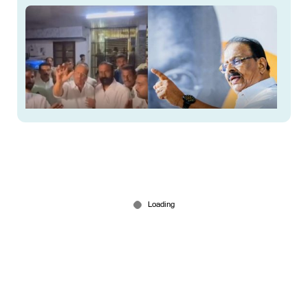
‘കണ്ണൂരിൽ ഞാൻ വീണു മരിച്ചിട്ടേ നിങ്ങളിൽ
ഒരാളെ തൊടൂ’; പ്രവര്‍ത്തകരോട് കെ സുധാകരന്‍
Feb 26, 2026