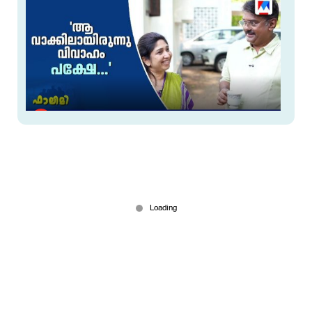
'അപ്പച്ചന്‍റെ മോനാ, തൊടുപുഴ തൂക്കും'
Mar 29, 2026