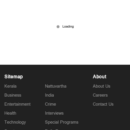
സഭയില്‍ പാട്ട് തുടരും; അരൂരില്‍ രണ്ടാമങ്കത്തിന്
ദലീമ
Mar 29, 2026
Sitemap
About
Kerala
Nattuvartha
About Us
Business
India
Careers
Entertainment
Crime
Contact Us
Health
Interviews
Technology
Special Programs