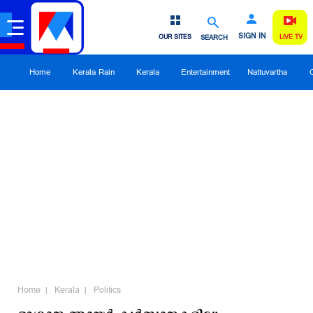
SIGN IN
OUR SITES
SEARCH
LIVE TV
Home
Kerala Rain
Kerala
Entertainment
Nattuvartha
Home
Kerala
Politics