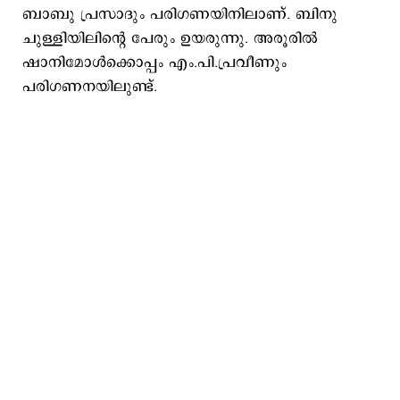
ബാബു പ്രസാദും പരിഗണയിനിലാണ്. ബിനു
ചുള്ളിയിലിന്‍റെ പേരും ഉയരുന്നു. അരൂരില്‍
ഷാനിമോള്‍ക്കൊപ്പം എം.പി.പ്രവീണും
പരിഗണനയിലുണ്ട്.