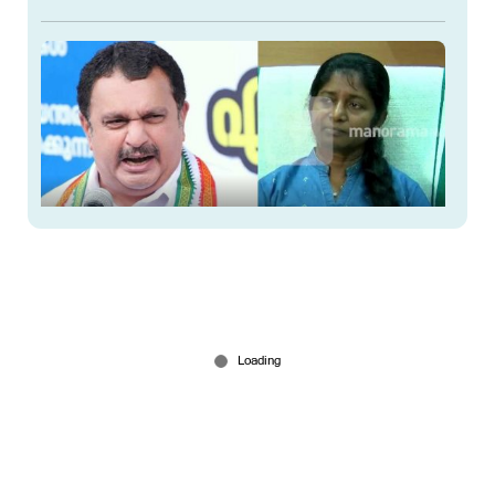
‘റീനയുടെ ഡെപ്യൂട്ടേഷൻ അവസാനിച്ചു’;
സ്ഥലംമാറ്റം നിയമവിരുദ്ധമല്ലെന്ന് സർക്കാർ
ഹൈക്കോടതിയിൽ
Jun 19, 2026