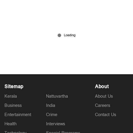
ഉദ്യോഗസ്ഥരെ കൂട്ടുപിടിച്ച് കോടികളുടെ
സൈബർ തട്ടിപ്പ്; നാല് ബാങ്ക് ഉദ്യോഗസ്ഥര്‍
അറസ്റ്റില്‍
Jun 19, 2026
Sitemap
About
Kerala
Nattuvartha
About Us
Business
India
Careers
Entertainment
Crime
Contact Us
Health
Interviews