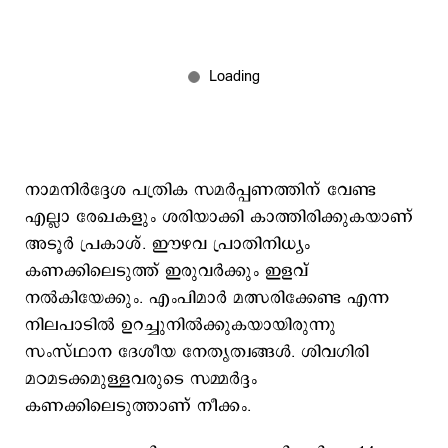
നാമനിർദ്ദേശ പത്രിക സമർപ്പണത്തിന് വേണ്ട
എല്ലാ രേഖകളും ശരിയാക്കി കാത്തിരിക്കുകയാണ്
അടൂർ പ്രകാശ്. ഈഴവ പ്രാതിനിധ്യം
കണക്കിലെടുത്ത് ഇരുവർക്കും ഇളവ്
നൽകിയേക്കും. എംപിമാർ മത്സരിക്കേണ്ട എന്ന
നിലപാടിൽ ഉറച്ചുനിൽക്കുകയായിരുന്നു
സംസ്ഥാന ദേശീയ നേതൃത്വങ്ങൾ. ശിവഗിരി
മഠമടക്കമുള്ളവരുടെ സമ്മർദ്ദം
കണക്കിലെടുത്താണ് നീക്കം.