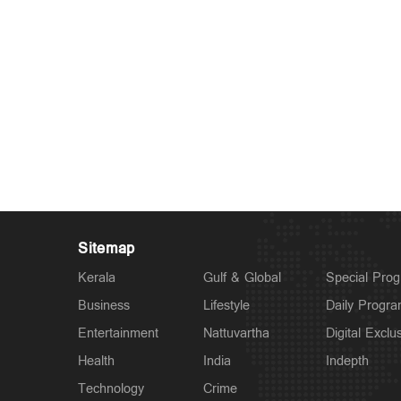
Sitemap
Kerala
Gulf & Global
Special Pro
Business
Lifestyle
Daily Progr
Entertainment
Nattuvartha
Digital Exclu
Health
India
Indepth
Technology
Crime