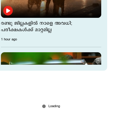
രണ്ടു ജില്ലകളില്‍ നാളെ അവധി;
പരീക്ഷകൾക്ക് മാറ്റമില്ല
1 hour ago
അര്‍ജുന്‍ തൃശൂരില്‍?; പാലിയേക്കര
ടോള്‍പ്ലാസ കടക്കുന്ന ചിത്രം പുറത്ത്;
അരിച്ചുപെറുക്കി പൊലീസ്