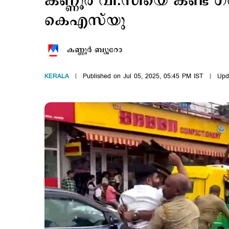
കണ്ണൂര്‍ വി.സിയെ കണ്ട് ഗവര
കെഎസ്‍യു
കണ്ണൂര്‍ ബ്യൂറോ
KERALA
Published on Jul 05, 2025, 05:45 PM IST
Upd