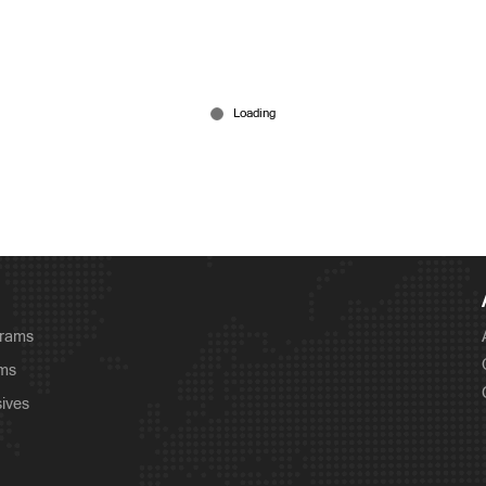
grams
ams
sives