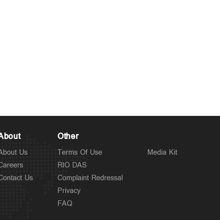
About
Other
About Us
Terms Of Use
Media Kit
Careers
RIO DAS
Contact Us
Complaint Redressal
Privacy
FAQ