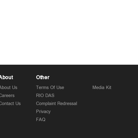
About
Other
About Us
Terms Of Use
Media Kit
Careers
RIO DAS
Contact Us
Complaint Redressal
Privacy
FAQ