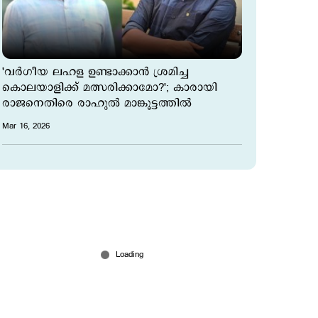
'വർഗീയ ലഹള ഉണ്ടാക്കാൻ ശ്രമിച്ച
കൊലയാളിക്ക് മത്സരിക്കാമോ?'; കാരായി
രാജനെതിരെ രാഹുൽ മാങ്കൂട്ടത്തിൽ
Mar 16, 2026
കണ്ണൂര്‍ സിപിഎമ്മില്‍ പൊട്ടിത്തെറി;