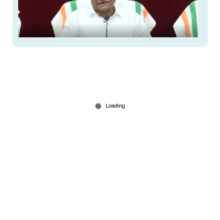
കണ്ണൂര്‍ സിപിഎമ്മില്‍ പൊട്ടിത്തെറി;
പി.കെ.ശ്യാമളക്കെതിരെ മല്‍സരിക്കാന്‍
ടി.കെ.ഗോവിന്ദന്‍
Mar 16, 2026