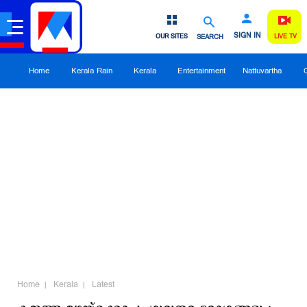
SIGN IN
OUR SITES
SEARCH
LIVE TV
Home
Kerala Rain
Kerala
Entertainment
Nattuvartha
Home
Kerala
Latest