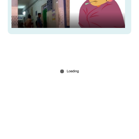
കൊച്ചിയില്‍ പനിബാധിതരുടെ എണ്ണം പെരുകുന്നു;
ഇന്നലെ ചികില്‍സ തേടിയത് 865 പേര്‍
Aug 06, 2026