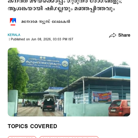
കനത്ത മഴയ്ക്കൊപ്പം ഗുരുതര രോഗങ്ങളും;
ആശങ്കയായി ഷിഗല്ലയും മഞ്ഞപ്പിത്തവും
മനോരമ ന്യൂസ് ലേഖകന്‍
Share
KERALA
Published on Jun 08, 2026, 03:03 PM IST
TOPICS COVERED