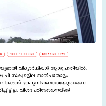
TS
FOOD POISONING
BREAKING NEWS
ുമായി വിദ്യാര്‍ഥികള്‍ ആശുപത്രിയില്‍.
.പി സ്കൂളിെല നാല്‍പതോളം
യാര്‍ഥികള്‍ക്ക് ഭക്ഷ്യവിഷബാധയേറ്റതാണെ
ചിട്ടില്ല. വിശദപരിശോധനയ്ക്ക്