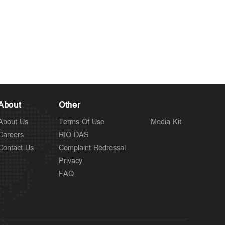
About
Other
About Us
Terms Of Use
Media Kit
Careers
RIO DAS
Contact Us
Complaint Redressal
Privacy
FAQ