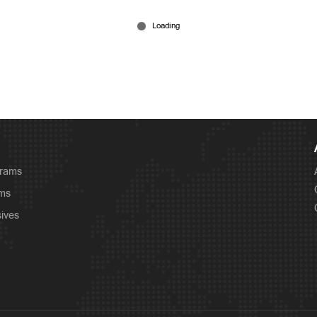
grams
ams
sives