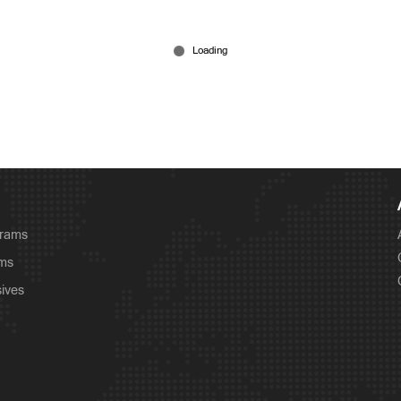
grams
ams
sives