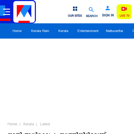
SIGN IN
OUR SITES
SEARCH
LIVE TV
Home
Kerala Rain
Kerala
Entertainment
Nattuvartha
Home
Kerala
Latest