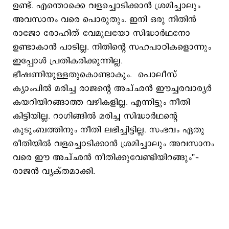
ഉണ്ട്. എന്തൊക്കെ വളച്ചൊടിക്കാൻ ശ്രമിച്ചാലും
അവസാനം വരെ പൊരുതും. ഇനി ഒരു നിതിൻ
രാജോ രോഹിത് വേമുലയോ സിദ്ധാർഥനോ
ഉണ്ടാകാൻ പാടില്ല. നിതിന്റെ സഹപാഠികളൊന്നും
ഇപ്പോൾ പ്രതികരിക്കുന്നില്ല.
ഭീഷണിയുള്ളതുകൊണ്ടാകും. പൊലീസ്
ക്യാംപിൽ മരിച്ച രാജന്റെ അച്ഛൻ ഈച്ചരവാര്യർ
കയറിയിറങ്ങാത്ത വഴികളില്ല. എന്നിട്ടും നീതി
കിട്ടിയില്ല. റാഗിങ്ങിൽ മരിച്ച സിദ്ധാർഥന്‍റെ
കുടുംബത്തിനും നീതി ലഭിച്ചിട്ടില്ല. സംഭവം ഏതു
രീതിയിൽ വളച്ചൊടിക്കാൻ ശ്രമിച്ചാലും അവസാനം
വരെ ഈ അച്ഛൻ നീതിക്കുവേണ്ടിയിറങ്ങും''–
രാജൻ വ്യക്തമാക്കി.