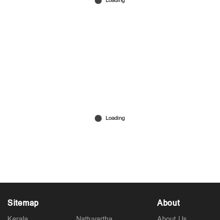
വെടിക്കെട്ടപകടം: 28 ശരീരഭാഗങ്ങള്‍ ഡിഎന്‍എ
ടെസ്റ്റിനയച്ചു; ഫൊറന്‍സിക് സര്‍ജന്‍
Apr 23, 2026
Sitemap
About
Kerala
Nattuvartha
About Us