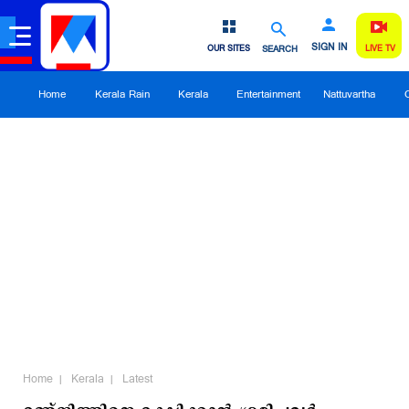
SIGN IN
OUR SITES
SEARCH
LIVE TV
Home
Kerala Rain
Kerala
Entertainment
Nattuvartha
Home
Kerala
Latest