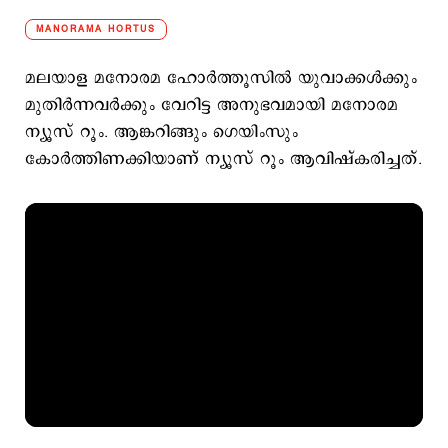
MANORAMA HORTUS
മലയാള മനോരമ ഹോർത്തൂസിൽ യുവാക്കൾക്കും
മുതിർന്നവർക്കും വേറിട്ട അനുഭവമായി മനോരമ
ന്യൂസ് റൂം. ആങ്കറിങ്ങും ഗെയിംസും
കോർത്തിണക്കിയാണ് ന്യൂസ് റൂം ആവിഷ്കരിച്ചത്.