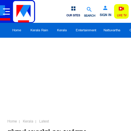
SIGN IN
OUR SITES
SEARCH
LIVE TV
Home
Kerala Rain
Kerala
Entertainment
Nattuvartha
Home
Kerala
Latest