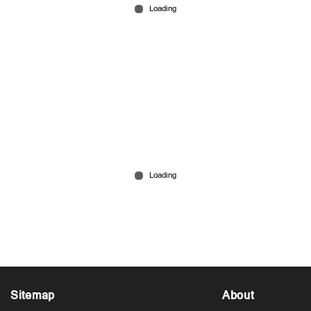
ഗ്രോസ് കളക്ഷന്‍ കണ്ട് ഇന്‍കം ടാക്സുകാര്‍
റെയ്ഡിനെത്തുന്നു; ഹോർത്തൂസ് വേദിയില്‍
ലിസ്റ്റിൻ സ്റ്റീഫൻ
Nov 30, 2025
Sitemap
About