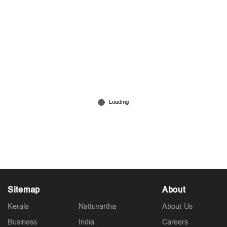
കെ.എസ്.ഇ.ബിക്ക് ആശ്വാസം ; വൈദ്യുതി
ഉപഭോഗം കുറഞ്ഞു
Jul 23, 2026
Sitemap
About
Kerala
Nattuvartha
About Us
Business
India
Careers