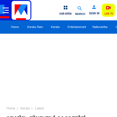
SIGN IN
OUR SITES
SEARCH
LIVE TV
Home
Kerala Rain
Kerala
Entertainment
Nattuvartha
Home
Kerala
Latest