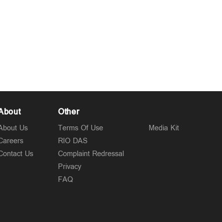
About
Other
About Us
Terms Of Use
Media Kit
Careers
RIO DAS
Contact Us
Complaint Redressal
Privacy
FAQ