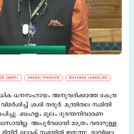
CE (NDRF)
SHASHI THAROOR
WAYANAD LANDSLIDE
 അധിക ധനസഹായം അനുവദിക്കാത്ത കേന്ദ്ര
മര്‍ശിച്ച് ശശി തരൂര്‍. മന്ത്രിതല സമിതി
ോപിച്ചു. ബഹളം മൂലം ദുരന്തനിവാരണ
പാസായില്ല. അപൂർവമായി മാത്രം വരാറുള്ള
തു മിനിറ്റ് ലോക് സഭയിൽ ഇരുന്നു. രാവിലെ