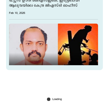
ഫ്യൂസ് ഊരി കെഎസ്ഇബി; ഇരുട്ടിലായി
ആലുവയിലെ കേന്ദ്ര ജിഎസ്ടി ഓഫീസ്
Feb 10, 2026
അന്ന് മിന്നലേറ്റ് പിടഞ്ഞവരെ വാരിയെടുത്ത്
ആശുപത്രിയിലെത്തിച്ച വൈശാഖ് യാത്രയായി;
മരണം ന്യുമോണിയ ബാധിച്ച്
Feb 09, 2026