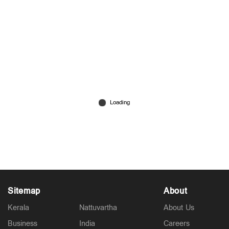
വിജിലന്‍സിന്‍റെ മിന്നല്‍ പരിശോധന;
കെഎസ്ഇബിയില്‍ വ്യാപക അഴിമതി
Jan 17, 2026
Sitemap
About
Kerala
Nattuvartha
About Us
Business
India
Careers