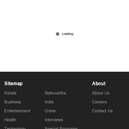
അശ്ലീല ചിത്രങ്ങളിൽ അഭിനയിച്ച് പണം
സമ്പാദിച്ചെന്ന ശ്വേത മേനോനെതിരായ കേസ്
റദ്ദാക്കി ഹൈക്കോടതി
Mar 11, 2026
Sitemap
About
Kerala
Nattuvartha
About Us
Business
India
Careers
Entertainment
Crime
Contact Us
Health
Interviews
Technology
Special Programs