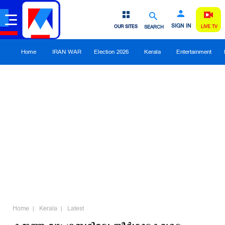
SIGN IN
OUR SITES
SEARCH
LIVE TV
Home
IRAN WAR
Election 2026
Kerala
Entertainment
Home
Kerala
Latest