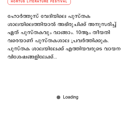
HORTUS LITERATURE FESTIVAL
ഹോർത്തൂസ് വേദിയിലെ പുസ്തക
ശാലയിലെത്തിയാൽ അഭിരുചിക്ക് അനുസരിച്ച്
ഏത് പുസ്തകവും വാങ്ങാം. 10ആം തീയതി
വരെയാണ് പുസ്തകശാല പ്രവർത്തിക്കുക.
പുസ്തക ശാലയിലേക്ക് എത്തിയവരുടെ വായന
വിശേഷങ്ങളിലേക്ക്...