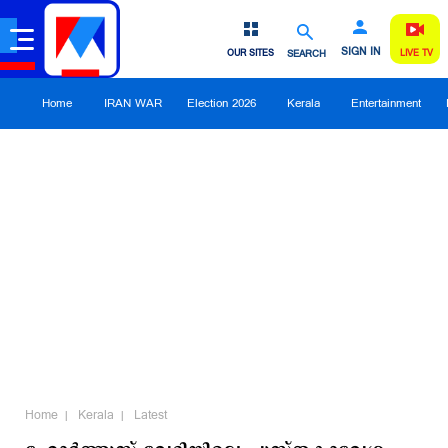
SIGN IN
OUR SITES
SEARCH
LIVE TV
Home
IRAN WAR
Election 2026
Kerala
Entertainment
Home
Kerala
Latest