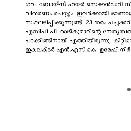
ഗവ. ബോയ്സ് ഹയർ സെക്കൻഡറി സ്കൂ
വിതരണം ചെയ്യും. ഇവർക്കായി ഓ
സംഘടിപ്പിക്കുന്നുണ്ട്. 23 തരം പച്ചക്ക
എസിപി പി. രാജ്കുമാറിന്റെ നേതൃത്വ
പാക്കിങ്ങിനായി എത്തിയിരുന്നു. കിറ
ഇകലക്ടർ എൻ.എസ്.കെ. ഉമേഷ് നിർവ