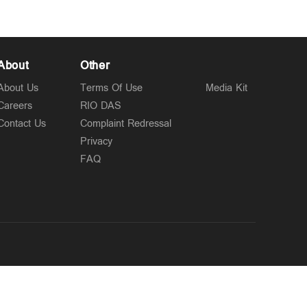
About
Other
About Us
Terms Of Use
Media Kit
Careers
RIO DAS
Contact Us
Complaint Redressal
Privacy
FAQ