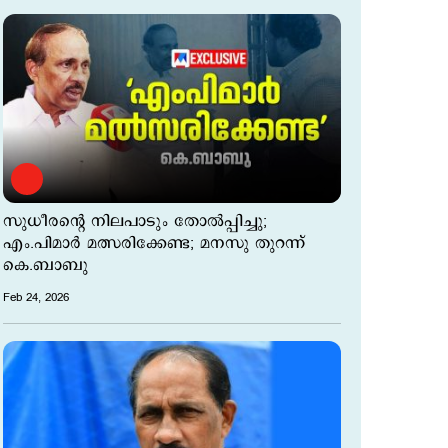
സുധീരന്‍റെ നിലപാടും തോല്‍പ്പിച്ചു;
എം.പിമാ‍ര്‍ മത്സരിക്കേണ്ട; മനസു തുറന്ന്
കെ.ബാബു
Feb 24, 2026