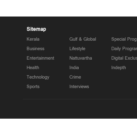
Sitemap
Kerala
Gulf & Global
Special Pro
Business
Lifestyle
Daily Progr
Entertainment
Nattuvartha
Digital Exclu
Health
India
Indepth
Technology
Crime
Sports
Interviews