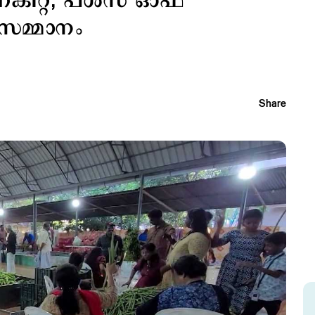
കിറ്റ്; പള്‍സ് ഓഫ്
സമ്മാനം
Share